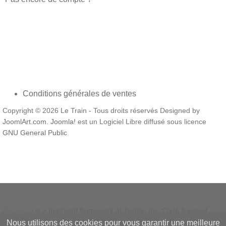
Conditions générales de ventes
Copyright © 2026 Le Train - Tous droits réservés Designed by
JoomlArt.com
.
Joomla!
est un Logiciel Libre diffusé sous licence
GNU General Public
Bootstrap
is a front-end framework of Twitter, Inc. Code licensed
under
MIT License.
Nous utilisons des cookies pour vous garantir une meilleure