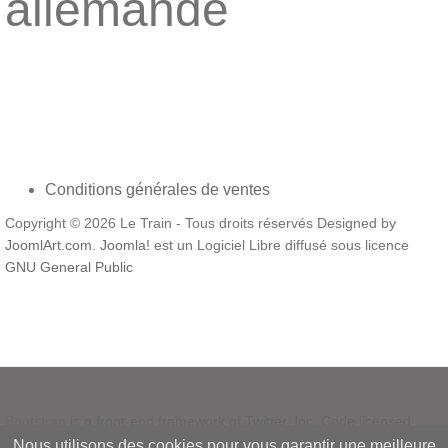
allemande
Conditions générales de ventes
Copyright © 2026 Le Train - Tous droits réservés Designed by
JoomlArt.com
.
Joomla!
est un Logiciel Libre diffusé sous licence
GNU General Public
Bootstrap
is a front-end framework of Twitter, Inc. Code licensed
under
MIT License.
Nous utilisons des cookies pour vous garantir une meilleure