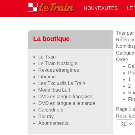
NOUVEAUTES
LE
Trier par
La boutique
Référence
Nom du p
Catégori
Le Train
Ordre
Le Train Nostalgie
Dé
Revues étrangères
Pr
Librairie
1
Les Exclusifs Le Train
2
Modellbau Luft
Sui
DVD en langue française
Fin
DVD en langue allemande
Page 1 s
Calendriers
Résultat
Blu-ray
Abonnements