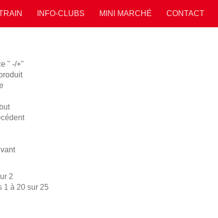
 TRAIN
INFO-CLUBS
MINI MARCHÉ
CONTACT
 " -/+"
roduit
e
but
écédent
vant
ur 2
s 1 à 20 sur 25