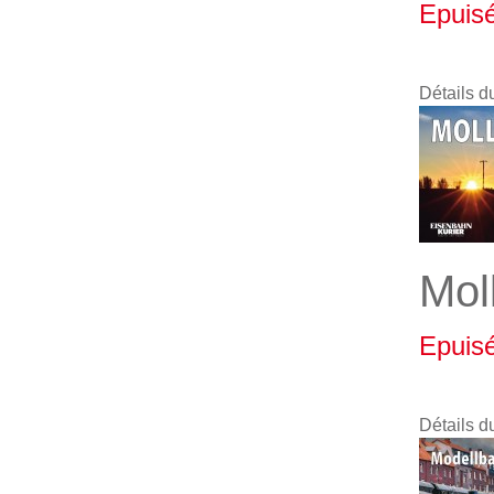
Epuis
Détails d
Mol
Epuis
Détails d