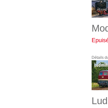
Mod
Epuis
Détails d
Lud