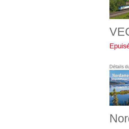
VE
Epuis
Détails d
Nor