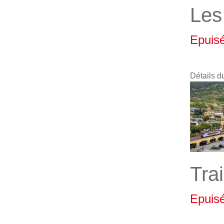
Les 
Epuis
Détails d
Tra
Epuis