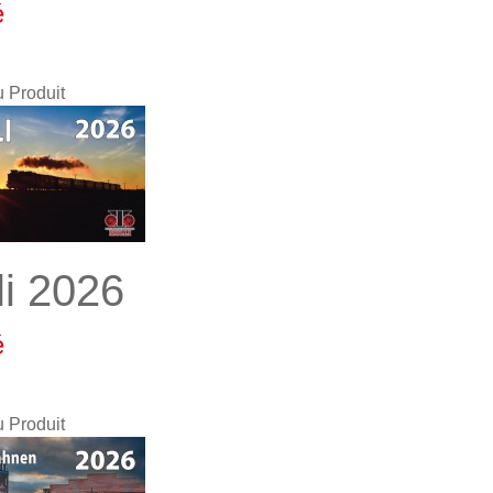
é
u Produit
li 2026
é
u Produit