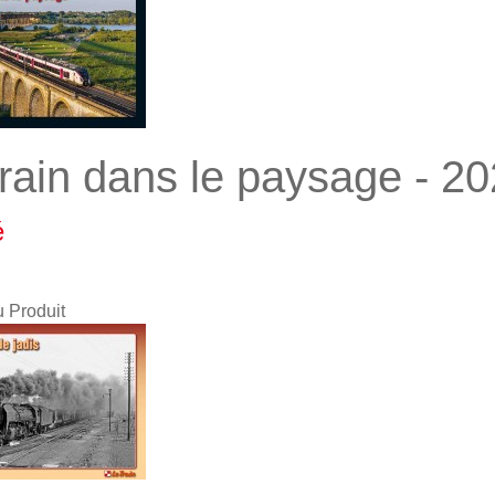
train dans le paysage - 2
é
u Produit