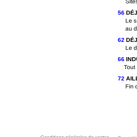
Sites 
56
DÉJ
Le seu
au dé
62
DÉJ
Le der
66
IND
Tout u
72
AIL
Fin de