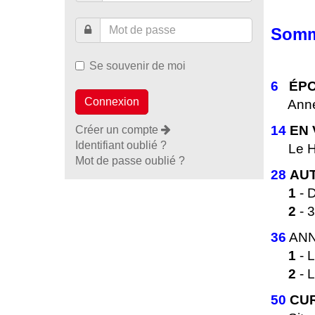
Somm
Se souvenir de moi
6
ÉPO
Années
14
EN
Créer un compte
Identifiant oublié ?
Le Haut
Mot de passe oublié ?
28
AUT
1
- 
2
- 
36
ANN
1
- L
2
- L
50
CUR