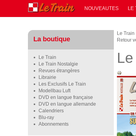
NOUVEAUTES
LE
Le Train
La boutique
Retour v
Le
Le Train
Le Train Nostalgie
Revues étrangères
Librairie
Les Exclusifs Le Train
Modellbau Luft
DVD en langue française
DVD en langue allemande
Calendriers
Blu-ray
Abonnements