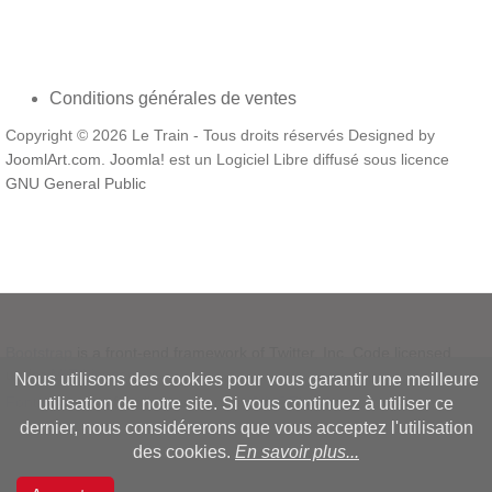
Conditions générales de ventes
Copyright © 2026 Le Train - Tous droits réservés Designed by
JoomlArt.com
.
Joomla!
est un Logiciel Libre diffusé sous licence
GNU General Public
Bootstrap
is a front-end framework of Twitter, Inc. Code licensed
under
MIT License.
Nous utilisons des cookies pour vous garantir une meilleure
Font Awesome
font licensed under
SIL OFL 1.1
.
utilisation de notre site. Si vous continuez à utiliser ce
dernier, nous considérerons que vous acceptez l'utilisation
des cookies.
En savoir plus...