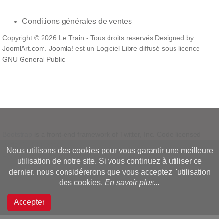
Conditions générales de ventes
Copyright © 2026 Le Train - Tous droits réservés Designed by
JoomlArt.com
.
Joomla!
est un Logiciel Libre diffusé sous licence
GNU General Public
Bootstrap
is a front-end framework of Twitter, Inc. Code licensed
under
MIT License.
Nous utilisons des cookies pour vous garantir une meilleure
Font Awesome
font licensed under
SIL OFL 1.1
.
utilisation de notre site. Si vous continuez à utiliser ce
dernier, nous considérerons que vous acceptez l'utilisation
des cookies.
En savoir plus...
Accepter