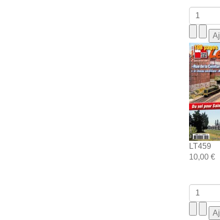
LT459
10,00 €