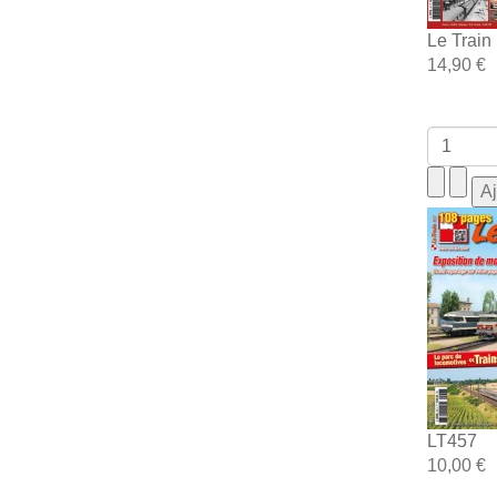
Le Train
14,90 €
LT457
10,00 €