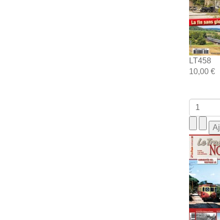
LT458
10,00 €